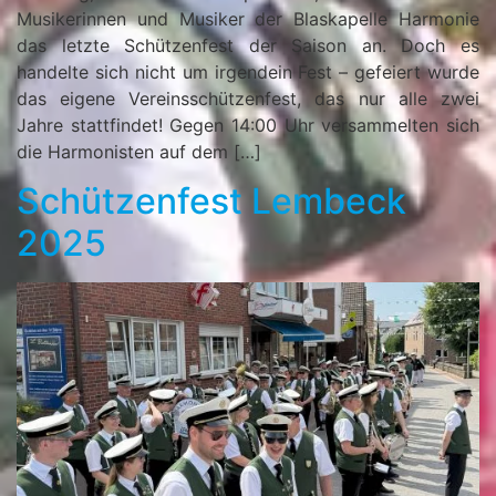
Musikerinnen und Musiker der Blaskapelle Harmonie
das letzte Schützenfest der Saison an. Doch es
handelte sich nicht um irgendein Fest – gefeiert wurde
das eigene Vereinsschützenfest, das nur alle zwei
Jahre stattfindet! Gegen 14:00 Uhr versammelten sich
die Harmonisten auf dem […]
Schützenfest Lembeck
2025