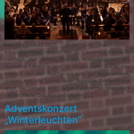
Samstag, 13.12.2025, 16:30 Uhr Am dritten
Adventssamstag fand in der St. Laurentius Kirche in
Lembeck zum dritten Mal das Adventskonzert der
Harmonie Lembeck stat. In diesem Jahr wurde das
Konzert von den Zuschauern sehr gut angenommen,
sodass sich die kurze, aber intensive Probenphase
unter der Leitung von Jürgen Fassbender besonders
gelohnt hatte. Das Konzert begann […]
Adventskonzert
„Winterleuchten“