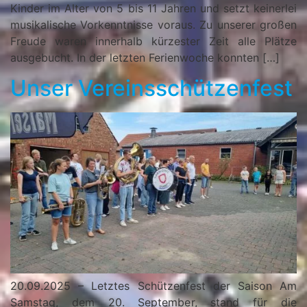
Kinder im Alter von 5 bis 11 Jahren und setzt keinerlei
musikalische Vorkenntnisse voraus. Zu unserer großen
Freude waren innerhalb kürzester Zeit alle Plätze
ausgebucht. In der letzten Ferienwoche konnten […]
Unser Vereinsschützenfest
20.09.2025 – Letztes Schützenfest der Saison Am
Samstag, dem 20. September, stand für die