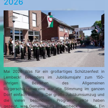
2026
Mai 2026 Was für ein großartiges Schützenfest in
Lembeck! Besonders im Jubiläumsjahr zum 150-
jährigen Bestehen des Allgemeinen
Bürgerschützenvereins war die Stimmung im ganzen
Dorf einfach einmalig. Der große Jubiläumsumzug und
die vielen besonderen Programmpunkte haben
gezeigt, was Gemeinschaft in Lembeck bedeutet. Ein