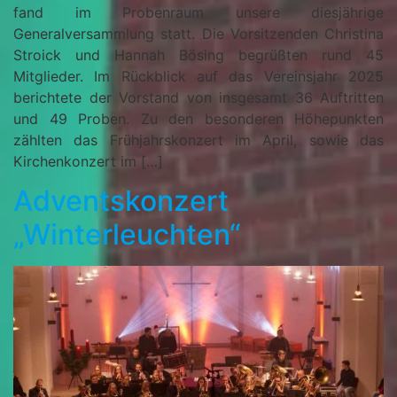
fand im Probenraum unsere diesjährige
Generalversammlung statt. Die Vorsitzenden Christina
Stroick und Hannah Bösing begrüßten rund 45
Mitglieder. Im Rückblick auf das Vereinsjahr 2025
berichtete der Vorstand von insgesamt 36 Auftritten
und 49 Proben. Zu den besonderen Höhepunkten
zählten das Frühjahrskonzert im April, sowie das
Kirchenkonzert im […]
Adventskonzert
„Winterleuchten“