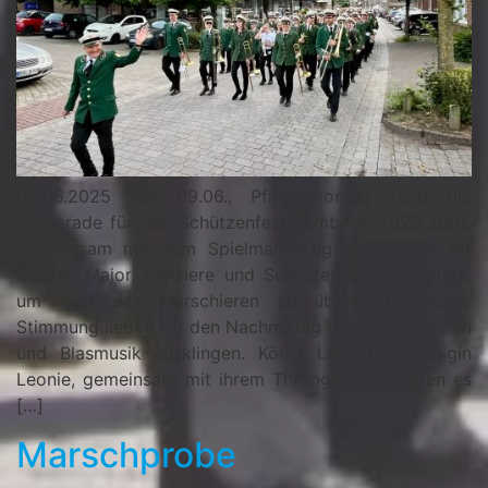
09.06.2025 Am 09.06., Pfingstmontag fand die
Vorparade für das Schützenfest Lembeck 2025 statt.
Gemeinsam mit dem Spielmannszug begleiteten wir
Oberst, Major, Offiziere und Schützen zum Festplatz,
um dort das Marschieren zu üben. Mit bester
Stimmung ließen wir den Nachmittag bei Kaltgetränken
und Blasmusik ausklingen. König Luca und Königin
Leonie, gemeinsam mit ihrem Throngefolge, ließen es
[…]
Marschprobe