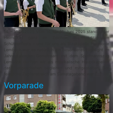
14. – 16.06.2025 Vom 14. bis 16. Juni 2025 stand unser
Heimatort ganz im Zeichen des traditionellen
Schützenfests – und für uns als Blaskapelle Harmonie
Lembeck war es natürlich ein besonderes Highlight im
Jahreskalender. Gemeinsam mit dem Spielmannszug
Lembeck durften wir als musikalische Hauptkapellen
das Festgeschehen begleiten und mitgestalten. Der
feierliche Zapfenstreich am Samstagabend war […]
Vorparade