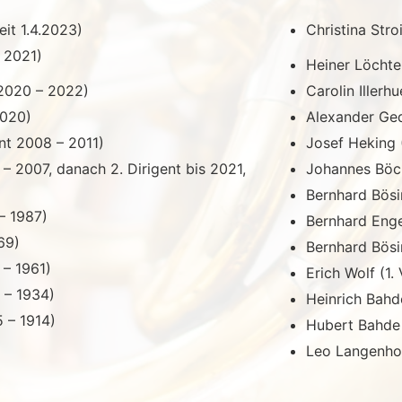
eit 1.4.2023)
Christina Stro
t 2021)
Heiner Löchte
 2020 – 2022)
Carolin Illerh
2020)
Alexander Ged
nt 2008 – 2011)
Josef Heking (
 – 2007, danach 2. Dirigent bis 2021,
Johannes Böck
Bernhard Bösi
– 1987)
Bernhard Enge
69)
Bernhard Bösi
 – 1961)
Erich Wolf (1.
 – 1934)
Heinrich Bahde
5 – 1914)
Hubert Bahde 
Leo Langenhor