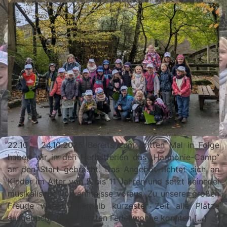
22.10 – 24.10.2025 Bereits zum dritten Mal in Folge
haben wir in den Herbstferien das „Harmonie-Camp“
an den Start gebracht. Das Angebot richtet sich an
Kinder im Alter von 5 bis 11 Jahren und setzt keinerlei
musikalische Vorkenntnisse voraus. Zu unserer großen
Freude waren innerhalb kürzester Zeit alle Plätze
ausgebucht. In der letzten Ferienwoche konnten […]