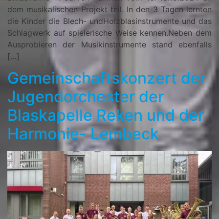
dem musikalischen Projekt teil. In den 3 Tagen lernten
die Kinder die Blech- undHolzblasinstrumente und das
Schlagwerk auf spielerische Weise kennen.Neben dem
Ausprobieren der Musikinstrumente stand ebenfalls
[…]
Gemeinschaftskonzert der
Jugendorchester der
Blaskapelle Reken und der
Harmonie- Lembeck