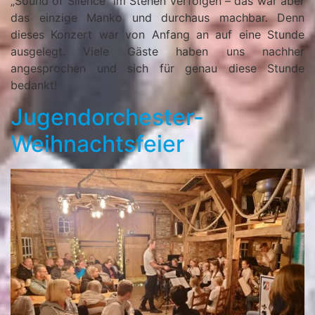
„Sound of Silence“ im Stehen verfolgen – das war aber
das einzige Manko und durchaus machbar. Denn
dieses Konzert war von Anfang an auf eine Stunde
ausgelegt. Viele Gäste haben uns nachher
angesprochen und sich für genau diese Stunde
bedankt!
Jugendorchester-
Weihnachtsfeier