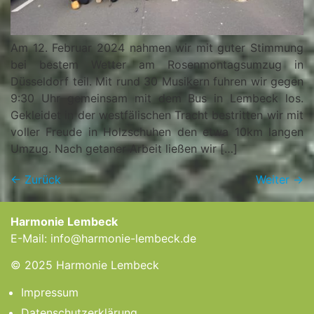
Am 12. Februar 2024 nahmen wir mit guter Stimmung
bei bestem Wetter am Rosenmontagsumzug in
Düsseldorf teil. Mit rund 30 Musikern fuhren wir gegen
9:30 Uhr gemeinsam mit dem Bus in Lembeck los.
Gekleidet in der westfälischen Tracht bestritten wir mit
voller Freude in Holzschuhen den etwa 10km langen
Umzug. Nach getaner Arbeit ließen wir […]
←
Zurück
Weiter
→
Harmonie Lembeck
E-Mail:
info@harmonie-lembeck.de
© 2025 Harmonie Lembeck
Impressum
Datenschutzerklärung