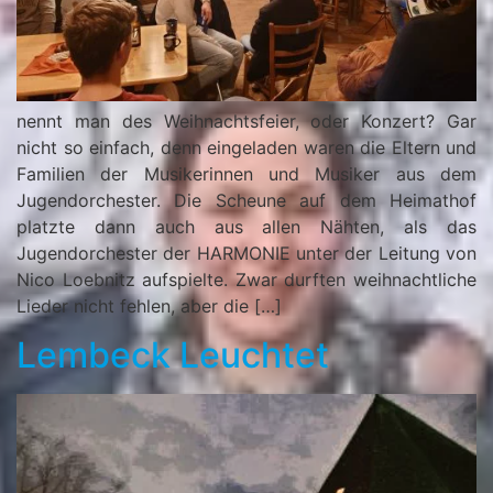
nennt man des Weihnachtsfeier, oder Konzert? Gar
nicht so einfach, denn eingeladen waren die Eltern und
Familien der Musikerinnen und Musiker aus dem
Jugendorchester. Die Scheune auf dem Heimathof
platzte dann auch aus allen Nähten, als das
Jugendorchester der HARMONIE unter der Leitung von
Nico Loebnitz aufspielte. Zwar durften weihnachtliche
Lieder nicht fehlen, aber die […]
Lembeck Leuchtet