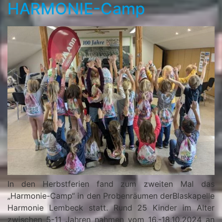
HARMONIE-Camp
In den Herbstferien fand zum zweiten Mal das
„Harmonie-Camp“ in den Probenräumen derBlaskapelle
Harmonie Lembeck statt. Rund 25 Kinder im Alter
zwischen 5-11 Jahren nahmen vom 16.-18.10.2024 an