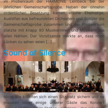
im Probenraum der HARMONIE Lembeck bei der
jährlichen Gemeinschaftsprobe. Neben der ohnehin
ordentlichen Besetzung kamen etliche Ehemalige,
Aushilfen aus befreundeten Orchestern und Schüler die
Gemeinschaftsprobe zusammen und der Probenraum
platzte mit knapp 80 Musikerinnen und Musikern aus
allen Nähten. Der Vorsitzende merkte an, dass noch
Lücken zu sehen seien […]
Sound of Silence
Nicht alle konnten sich einen Sitzplatz sichern und so
mussten leider einige unserer Gäste das Konzert