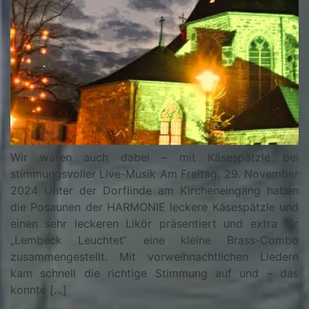
Wir waren auch dabei – mit Käsespätzle bei
stimmungsvoller Live-Musik Am Freitag, 29. November
2024 Unter der Dorflinde am Kircheneingang haben
die Posaunen der HARMONIE leckere Käsespätzle und
einen sehr leckeren Likör präsentiert und extra für
„Lembeck Leuchtet“ eine kleine Brass-Combo
zusammengestellt. Mit vorweihnachtlichen Liedern
kam schnell die richtige Stimmung auf und – das
konnte […]